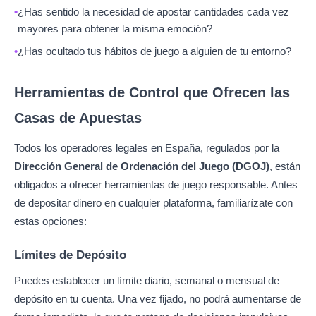
¿Has sentido la necesidad de apostar cantidades cada vez
mayores para obtener la misma emoción?
¿Has ocultado tus hábitos de juego a alguien de tu entorno?
Herramientas de Control que Ofrecen las
Casas de Apuestas
Todos los operadores legales en España, regulados por la
Dirección General de Ordenación del Juego (DGOJ)
, están
obligados a ofrecer herramientas de juego responsable. Antes
de depositar dinero en cualquier plataforma, familiarízate con
estas opciones:
Límites de Depósito
Puedes establecer un límite diario, semanal o mensual de
depósito en tu cuenta. Una vez fijado, no podrá aumentarse de