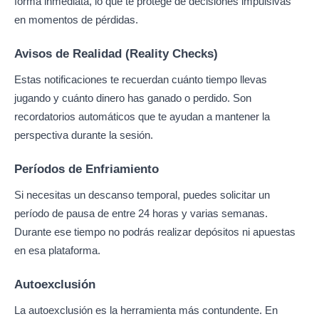
forma inmediata, lo que te protege de decisiones impulsivas
en momentos de pérdidas.
Avisos de Realidad (Reality Checks)
Estas notificaciones te recuerdan cuánto tiempo llevas
jugando y cuánto dinero has ganado o perdido. Son
recordatorios automáticos que te ayudan a mantener la
perspectiva durante la sesión.
Períodos de Enfriamiento
Si necesitas un descanso temporal, puedes solicitar un
período de pausa de entre 24 horas y varias semanas.
Durante ese tiempo no podrás realizar depósitos ni apuestas
en esa plataforma.
Autoexclusión
La autoexclusión es la herramienta más contundente. En