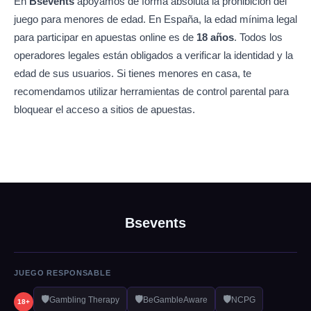
En
Bsevents
apoyamos de forma absoluta la prohibición del
juego para menores de edad. En España, la edad mínima legal
para participar en apuestas online es de
18 años
. Todos los
operadores legales están obligados a verificar la identidad y la
edad de sus usuarios. Si tienes menores en casa, te
recomendamos utilizar herramientas de control parental para
bloquear el acceso a sitios de apuestas.
Bsevents
JUEGO RESPONSABLE
🛡️
🛡️
🛡️
Gambling Therapy
BeGambleAware
NCPG
18+